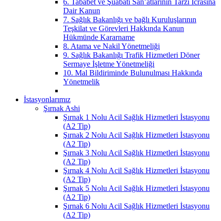
6. Tababet ve Şuabatı San’atlarının Tarzı İcrasına
Dair Kanun
7. Sağlık Bakanlığı ve bağlı Kuruluşlarının
Teşkilat ve Görevleri Hakkında Kanun
Hükmünde Kararname
8. Atama ve Nakil Yönetmeliği
9. Sağlık Bakanlığı Trafik Hizmetleri Döner
Sermaye İşletme Yönetmeliği
10. Mal Bildiriminde Bulunulması Hakkında
Yönetmelik
İstasyonlarımız
Şırnak Ashi
Şırnak 1 Nolu Acil Sağlık Hizmetleri İstasyonu
(A2 Tip)
Şırnak 2 Nolu Acil Sağlık Hizmetleri İstasyonu
(A2 Tip)
Şırnak 3 Nolu Acil Sağlık Hizmetleri İstasyonu
(A2 Tip)
Şırnak 4 Nolu Acil Sağlık Hizmetleri İstasyonu
(A2 Tip)
Şırnak 5 Nolu Acil Sağlık Hizmetleri İstasyonu
(A2 Tip)
Şırnak 6 Nolu Acil Sağlık Hizmetleri İstasyonu
(A2 Tip)