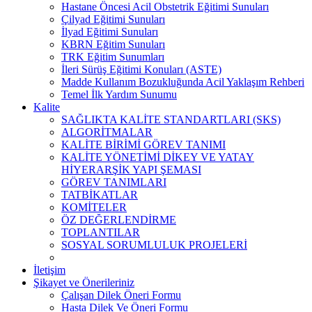
Hastane Öncesi Acil Obstetrik Eğitimi Sunuları
Çilyad Eğitimi Sunuları
İlyad Eğitimi Sunuları
KBRN Eğitim Sunuları
TRK Eğitim Sunumları
İleri Sürüş Eğitimi Konuları (ASTE)
Madde Kullanım Bozukluğunda Acil Yaklaşım Rehberi
Temel İlk Yardım Sunumu
Kalite
SAĞLIKTA KALİTE STANDARTLARI (SKS)
ALGORİTMALAR
KALİTE BİRİMİ GÖREV TANIMI
KALİTE YÖNETİMİ DİKEY VE YATAY
HİYERARŞİK YAPI ŞEMASI
GÖREV TANIMLARI
TATBİKATLAR
KOMİTELER
ÖZ DEĞERLENDİRME
TOPLANTILAR
SOSYAL SORUMLULUK PROJELERİ
İletişim
Şikayet ve Önerileriniz
Çalışan Dilek Öneri Formu
Hasta Dilek Ve Öneri Formu