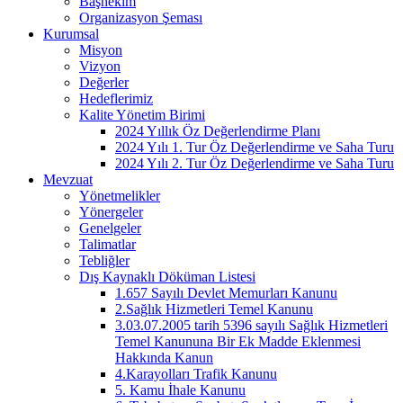
Başhekim
Organizasyon Şeması
Kurumsal
Misyon
Vizyon
Değerler
Hedeflerimiz
Kalite Yönetim Birimi
2024 Yıllık Öz Değerlendirme Planı
2024 Yılı 1. Tur Öz Değerlendirme ve Saha Turu
2024 Yılı 2. Tur Öz Değerlendirme ve Saha Turu
Mevzuat
Yönetmelikler
Yönergeler
Genelgeler
Talimatlar
Tebliğler
Dış Kaynaklı Döküman Listesi
1.657 Sayılı Devlet Memurları Kanunu
2.Sağlık Hizmetleri Temel Kanunu
3.03.07.2005 tarih 5396 sayılı Sağlık Hizmetleri
Temel Kanununa Bir Ek Madde Eklenmesi
Hakkında Kanun
4.Karayolları Trafik Kanunu
5. Kamu İhale Kanunu