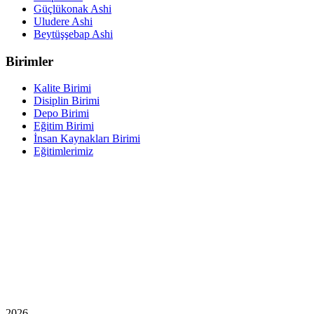
Güçlükonak Ashi
Uludere Ashi
Beytüşşebap Ashi
Birimler
Kalite Birimi
Disiplin Birimi
Depo Birimi
Eğitim Birimi
İnsan Kaynakları Birimi
Eğitimlerimiz
2026