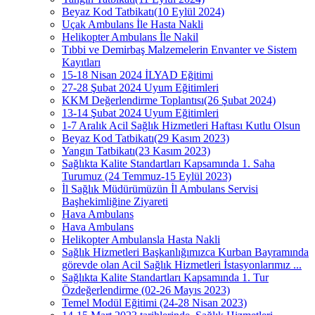
Beyaz Kod Tatbikatı(10 Eylül 2024)
Uçak Ambulans İle Hasta Nakli
Helikopter Ambulans İle Nakil
Tıbbi ve Demirbaş Malzemelerin Envanter ve Sistem
Kayıtları
15-18 Nisan 2024 İLYAD Eğitimi
27-28 Şubat 2024 Uyum Eğitimleri
KKM Değerlendirme Toplantısı(26 Şubat 2024)
13-14 Şubat 2024 Uyum Eğitimleri
1-7 Aralık Acil Sağlık Hizmetleri Haftası Kutlu Olsun
Beyaz Kod Tatbikatı(29 Kasım 2023)
Yangın Tatbikatı(23 Kasım 2023)
Sağlıkta Kalite Standartları Kapsamında 1. Saha
Turumuz (24 Temmuz-15 Eylül 2023)
İl Sağlık Müdürümüzün İl Ambulans Servisi
Başhekimliğine Ziyareti
Hava Ambulans
Hava Ambulans
Helikopter Ambulansla Hasta Nakli
Sağlık Hizmetleri Başkanlığımızca Kurban Bayramında
görevde olan Acil Sağlık Hizmetleri İstasyonlarımız ...
Sağlıkta Kalite Standartları Kapsamında 1. Tur
Özdeğerlendirme (02-26 Mayıs 2023)
Temel Modül Eğitimi (24-28 Nisan 2023)