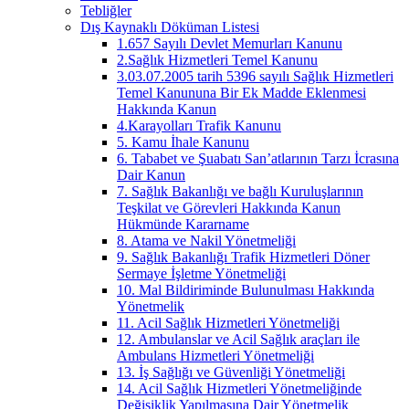
Tebliğler
Dış Kaynaklı Döküman Listesi
1.657 Sayılı Devlet Memurları Kanunu
2.Sağlık Hizmetleri Temel Kanunu
3.03.07.2005 tarih 5396 sayılı Sağlık Hizmetleri
Temel Kanununa Bir Ek Madde Eklenmesi
Hakkında Kanun
4.Karayolları Trafik Kanunu
5. Kamu İhale Kanunu
6. Tababet ve Şuabatı San’atlarının Tarzı İcrasına
Dair Kanun
7. Sağlık Bakanlığı ve bağlı Kuruluşlarının
Teşkilat ve Görevleri Hakkında Kanun
Hükmünde Kararname
8. Atama ve Nakil Yönetmeliği
9. Sağlık Bakanlığı Trafik Hizmetleri Döner
Sermaye İşletme Yönetmeliği
10. Mal Bildiriminde Bulunulması Hakkında
Yönetmelik
11. Acil Sağlık Hizmetleri Yönetmeliği
12. Ambulanslar ve Acil Sağlık araçları ile
Ambulans Hizmetleri Yönetmeliği
13. İş Sağlığı ve Güvenliği Yönetmeliği
14. Acil Sağlık Hizmetleri Yönetmeliğinde
Değişiklik Yapılmasına Dair Yönetmelik