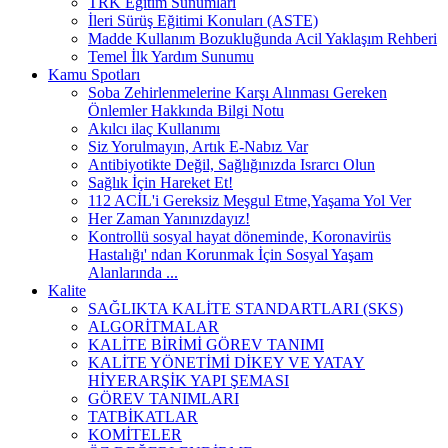
TRK Eğitim Sunumları
İleri Sürüş Eğitimi Konuları (ASTE)
Madde Kullanım Bozukluğunda Acil Yaklaşım Rehberi
Temel İlk Yardım Sunumu
Kamu Spotları
Soba Zehirlenmelerine Karşı Alınması Gereken
Önlemler Hakkında Bilgi Notu
Akılcı ilaç Kullanımı
Siz Yorulmayın, Artık E-Nabız Var
Antibiyotikte Değil, Sağlığınızda Israrcı Olun
Sağlık İçin Hareket Et!
112 ACİL'i Gereksiz Meşgul Etme,Yaşama Yol Ver
Her Zaman Yanınızdayız!
Kontrollü sosyal hayat döneminde, Koronavirüs
Hastalığı' ndan Korunmak İçin Sosyal Yaşam
Alanlarında ...
Kalite
SAĞLIKTA KALİTE STANDARTLARI (SKS)
ALGORİTMALAR
KALİTE BİRİMİ GÖREV TANIMI
KALİTE YÖNETİMİ DİKEY VE YATAY
HİYERARŞİK YAPI ŞEMASI
GÖREV TANIMLARI
TATBİKATLAR
KOMİTELER