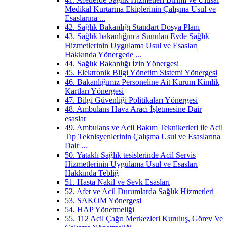
Medikal Kurtarma Ekiplerinin Çalışma Usul ve
Esaslarına ...
42. Sağlık Bakanlığı Standart Dosya Planı
43. Sağlık bakanlığınca Sunulan Evde Sağlık
Hizmetlerinin Uygulama Usul ve Esasları
Hakkında Yönergede ...
44. Sağlık Bakanlığı İzin Yönergesi
45. Elektronik Bilgi Yönetim Sistemi Yönergesi
46. Bakanlığımız Personeline Ait Kurum Kimlik
Kartları Yönergesi
47. Bilgi Güvenliği Politikaları Yönergesi
48. Ambulans Hava Aracı İşletmesine Dair
esaslar
49. Ambulans ve Acil Bakım Teknikerleri ile Acil
Tıp Teknisyenlerinin Çalışma Usul ve Esaslarına
Dair ...
50. Yataklı Sağlık tesislerinde Acil Servis
Hizmetlerinin Uygulama Usul ve Esasları
Hakkında Tebliğ
51. Hasta Nakil ve Sevk Esasları
52. Afet ve Acil Durumlarda Sağlık Hizmetleri
53. SAKOM Yönergesi
54. HAP Yönetmeliği
55. 112 Acil Çağrı Merkezleri Kuruluş, Görev Ve