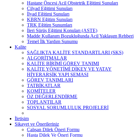
Hastane Öncesi Acil Obstetrik Eğitimi Sunuları
Çilyad Eğitimi Sunuları
İlyad Eğitimi Sunuları
KBRN Eğitim Sunuları
TRK Eğitim Sunumları
İleri Sürüş Eğitimi Konuları (ASTE)
Madde Kullanım Bozukluğunda Acil Yaklaşım Rehberi
Temel İlk Yardım Sunumu
Kalite
SAĞLIKTA KALİTE STANDARTLARI (SKS)
ALGORİTMALAR
KALİTE BİRİMİ GÖREV TANIMI
KALİTE YÖNETİMİ DİKEY VE YATAY
HİYERARŞİK YAPI ŞEMASI
GÖREV TANIMLARI
TATBİKATLAR
KOMİTELER
ÖZ DEĞERLENDİRME
TOPLANTILAR
SOSYAL SORUMLULUK PROJELERİ
İletişim
Şikayet ve Önerileriniz
Çalışan Dilek Öneri Formu
Hasta Dilek Ve Öneri Formu