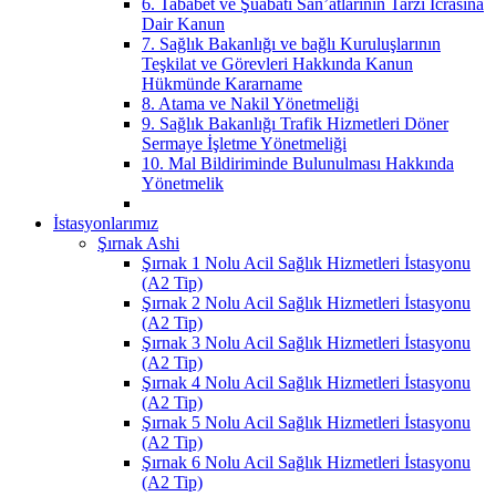
6. Tababet ve Şuabatı San’atlarının Tarzı İcrasına
Dair Kanun
7. Sağlık Bakanlığı ve bağlı Kuruluşlarının
Teşkilat ve Görevleri Hakkında Kanun
Hükmünde Kararname
8. Atama ve Nakil Yönetmeliği
9. Sağlık Bakanlığı Trafik Hizmetleri Döner
Sermaye İşletme Yönetmeliği
10. Mal Bildiriminde Bulunulması Hakkında
Yönetmelik
İstasyonlarımız
Şırnak Ashi
Şırnak 1 Nolu Acil Sağlık Hizmetleri İstasyonu
(A2 Tip)
Şırnak 2 Nolu Acil Sağlık Hizmetleri İstasyonu
(A2 Tip)
Şırnak 3 Nolu Acil Sağlık Hizmetleri İstasyonu
(A2 Tip)
Şırnak 4 Nolu Acil Sağlık Hizmetleri İstasyonu
(A2 Tip)
Şırnak 5 Nolu Acil Sağlık Hizmetleri İstasyonu
(A2 Tip)
Şırnak 6 Nolu Acil Sağlık Hizmetleri İstasyonu
(A2 Tip)