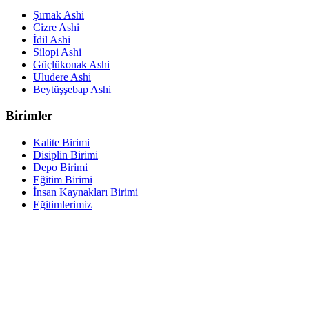
Şırnak Ashi
Cizre Ashi
İdil Ashi
Silopi Ashi
Güçlükonak Ashi
Uludere Ashi
Beytüşşebap Ashi
Birimler
Kalite Birimi
Disiplin Birimi
Depo Birimi
Eğitim Birimi
İnsan Kaynakları Birimi
Eğitimlerimiz