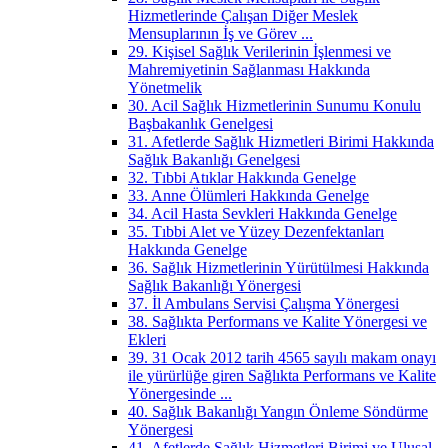
Hizmetlerinde Çalışan Diğer Meslek
Mensuplarının İş ve Görev ...
29. Kişisel Sağlık Verilerinin İşlenmesi ve
Mahremiyetinin Sağlanması Hakkında
Yönetmelik
30. Acil Sağlık Hizmetlerinin Sunumu Konulu
Başbakanlık Genelgesi
31. Afetlerde Sağlık Hizmetleri Birimi Hakkında
Sağlık Bakanlığı Genelgesi
32. Tıbbi Atıklar Hakkında Genelge
33. Anne Ölümleri Hakkında Genelge
34. Acil Hasta Sevkleri Hakkında Genelge
35. Tıbbi Alet ve Yüzey Dezenfektanları
Hakkında Genelge
36. Sağlık Hizmetlerinin Yürütülmesi Hakkında
Sağlık Bakanlığı Yönergesi
37. İl Ambulans Servisi Çalışma Yönergesi
38. Sağlıkta Performans ve Kalite Yönergesi ve
Ekleri
39. 31 Ocak 2012 tarih 4565 sayılı makam onayı
ile yürürlüğe giren Sağlıkta Performans ve Kalite
Yönergesinde ...
40. Sağlık Bakanlığı Yangın Önleme Söndürme
Yönergesi
41. Afetlerde Sağlık Hizmetleri Birimi ve Ulusal