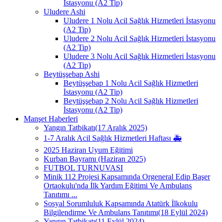
İstasyonu (A2 Tip)
Uludere Ashi
Uludere 1 Nolu Acil Sağlık Hizmetleri İstasyonu
(A2 Tip)
Uludere 2 Nolu Acil Sağlık Hizmetleri İstasyonu
(A2 Tip)
Uludere 3 Nolu Acil Sağlık Hizmetleri İstasyonu
(A2 Tip)
Beytüşşebap Ashi
Beytüşşebap 1 Nolu Acil Sağlık Hizmetleri
İstasyonu (A2 Tip)
Beytüşşebap 2 Nolu Acil Sağlık Hizmetleri
İstasyonu (A2 Tip)
Manşet Haberleri
Yangın Tatbikatı(17 Aralık 2025)
1-7 Aralık Acil Sağlık Hizmetleri Haftası 🚑
2025 Haziran Uyum Eğitimi
Kurban Bayramı (Haziran 2025)
FUTBOL TURNUVASI
Minik 112 Projesi Kapsamında Orgeneral Edip Başer
Ortaokulu'nda İlk Yardım Eğitimi Ve Ambulans
Tanıtımı ...
Sosyal Sorumluluk Kapsamında Atatürk İlkokulu
Bilgilendirme Ve Ambulans Tanıtımı(18 Eylül 2024)
Yangın Tatbikatı(11 Eylül 2024)