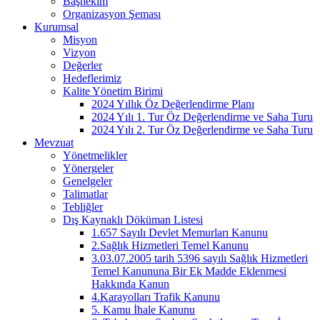
Başhekim
Organizasyon Şeması
Kurumsal
Misyon
Vizyon
Değerler
Hedeflerimiz
Kalite Yönetim Birimi
2024 Yıllık Öz Değerlendirme Planı
2024 Yılı 1. Tur Öz Değerlendirme ve Saha Turu
2024 Yılı 2. Tur Öz Değerlendirme ve Saha Turu
Mevzuat
Yönetmelikler
Yönergeler
Genelgeler
Talimatlar
Tebliğler
Dış Kaynaklı Döküman Listesi
1.657 Sayılı Devlet Memurları Kanunu
2.Sağlık Hizmetleri Temel Kanunu
3.03.07.2005 tarih 5396 sayılı Sağlık Hizmetleri
Temel Kanununa Bir Ek Madde Eklenmesi
Hakkında Kanun
4.Karayolları Trafik Kanunu
5. Kamu İhale Kanunu