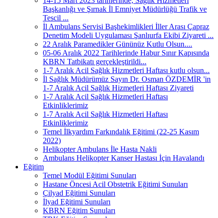
14-15 Mart 2023 tarihlerinde, Sağlık Hizmetleri
Başkanlığı ve Şırnak İl Emniyet Müdürlüğü Trafik ve
Tescil ...
İl Ambulans Servisi Başhekimlikleri İller Arası Çapraz
Denetim Modeli Uygulaması Şanlıurfa Ekibi Ziyareti ...
22 Aralık Paramedikler Gününüz Kutlu Olsun....
05-06 Aralık 2022 Tarihlerinde Habur Sınır Kapısında
KBRN Tatbikatı gerçekleştirildi...
1-7 Aralık Acil Sağlık Hizmetleri Haftası kutlu olsun...
İl Sağlık Müdürümüz Sayın Dr. Osman ÖZDEMİR 'in
1-7 Aralık Acil Sağlık Hizmetleri Haftası Ziyareti
1-7 Aralık Acil Sağlık Hizmetleri Haftası
Etkinliklerimiz
1-7 Aralık Acil Sağlık Hizmetleri Haftası
Etkinliklerimiz
Temel İlkyardım Farkındalık Eğitimi (22-25 Kasım
2022)
Helikopter Ambulans İle Hasta Nakli
Ambulans Helikopter Kanser Hastası İçin Havalandı
Eğitim
Temel Modül Eğitimi Sunuları
Hastane Öncesi Acil Obstetrik Eğitimi Sunuları
Çilyad Eğitimi Sunuları
İlyad Eğitimi Sunuları
KBRN Eğitim Sunuları