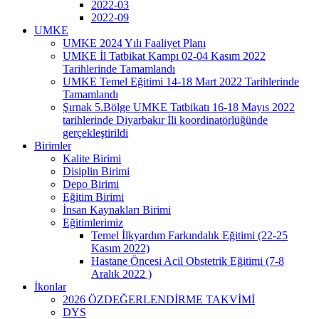
2022-03
2022-09
UMKE
UMKE 2024 Yılı Faaliyet Planı
UMKE İl Tatbikat Kampı 02-04 Kasım 2022
Tarihlerinde Tamamlandı
UMKE Temel Eğitimi 14-18 Mart 2022 Tarihlerinde
Tamamlandı
Şırnak 5.Bölge UMKE Tatbikatı 16-18 Mayıs 2022
tarihlerinde Diyarbakır İli koordinatörlüğünde
gerçekleştirildi
Birimler
Kalite Birimi
Disiplin Birimi
Depo Birimi
Eğitim Birimi
İnsan Kaynakları Birimi
Eğitimlerimiz
Temel İlkyardım Farkındalık Eğitimi (22-25
Kasım 2022)
Hastane Öncesi Acil Obstetrik Eğitimi (7-8
Aralık 2022 )
İkonlar
2026 ÖZDEĞERLENDİRME TAKVİMİ
DYS