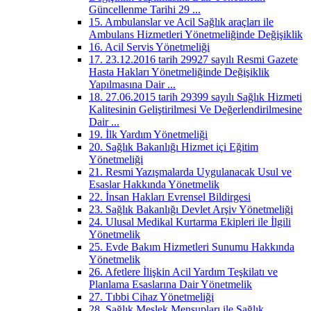
Güncellenme Tarihi 29 ...
15. Ambulanslar ve Acil Sağlık araçları ile
Ambulans Hizmetleri Yönetmeliğinde Değişiklik
16. Acil Servis Yönetmeliği
17. 23.12.2016 tarih 29927 sayılı Resmi Gazete
Hasta Hakları Yönetmeliğinde Değişiklik
Yapılmasına Dair ...
18. 27.06.2015 tarih 29399 sayılı Sağlık Hizmeti
Kalitesinin Geliştirilmesi Ve Değerlendirilmesine
Dair ...
19. İlk Yardım Yönetmeliği
20. Sağlık Bakanlığı Hizmet içi Eğitim
Yönetmeliği
21. Resmi Yazışmalarda Uygulanacak Usul ve
Esaslar Hakkında Yönetmelik
22. İnsan Hakları Evrensel Bildirgesi
23. Sağlık Bakanlığı Devlet Arşiv Yönetmeliği
24. Ulusal Medikal Kurtarma Ekipleri ile İlgili
Yönetmelik
25. Evde Bakım Hizmetleri Sunumu Hakkında
Yönetmelik
26. Afetlere İlişkin Acil Yardım Teşkilatı ve
Planlama Esaslarına Dair Yönetmelik
27. Tıbbi Cihaz Yönetmeliği
28. Sağlık Meslek Mensupları ile Sağlık