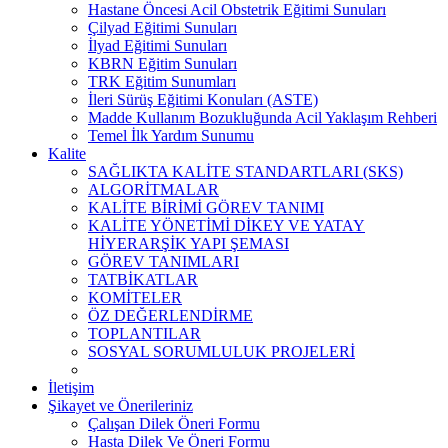
Hastane Öncesi Acil Obstetrik Eğitimi Sunuları
Çilyad Eğitimi Sunuları
İlyad Eğitimi Sunuları
KBRN Eğitim Sunuları
TRK Eğitim Sunumları
İleri Sürüş Eğitimi Konuları (ASTE)
Madde Kullanım Bozukluğunda Acil Yaklaşım Rehberi
Temel İlk Yardım Sunumu
Kalite
SAĞLIKTA KALİTE STANDARTLARI (SKS)
ALGORİTMALAR
KALİTE BİRİMİ GÖREV TANIMI
KALİTE YÖNETİMİ DİKEY VE YATAY
HİYERARŞİK YAPI ŞEMASI
GÖREV TANIMLARI
TATBİKATLAR
KOMİTELER
ÖZ DEĞERLENDİRME
TOPLANTILAR
SOSYAL SORUMLULUK PROJELERİ
İletişim
Şikayet ve Önerileriniz
Çalışan Dilek Öneri Formu
Hasta Dilek Ve Öneri Formu