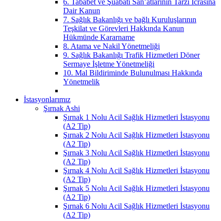
6. Tababet ve Şuabatı San’atlarının Tarzı İcrasına
Dair Kanun
7. Sağlık Bakanlığı ve bağlı Kuruluşlarının
Teşkilat ve Görevleri Hakkında Kanun
Hükmünde Kararname
8. Atama ve Nakil Yönetmeliği
9. Sağlık Bakanlığı Trafik Hizmetleri Döner
Sermaye İşletme Yönetmeliği
10. Mal Bildiriminde Bulunulması Hakkında
Yönetmelik
İstasyonlarımız
Şırnak Ashi
Şırnak 1 Nolu Acil Sağlık Hizmetleri İstasyonu
(A2 Tip)
Şırnak 2 Nolu Acil Sağlık Hizmetleri İstasyonu
(A2 Tip)
Şırnak 3 Nolu Acil Sağlık Hizmetleri İstasyonu
(A2 Tip)
Şırnak 4 Nolu Acil Sağlık Hizmetleri İstasyonu
(A2 Tip)
Şırnak 5 Nolu Acil Sağlık Hizmetleri İstasyonu
(A2 Tip)
Şırnak 6 Nolu Acil Sağlık Hizmetleri İstasyonu
(A2 Tip)