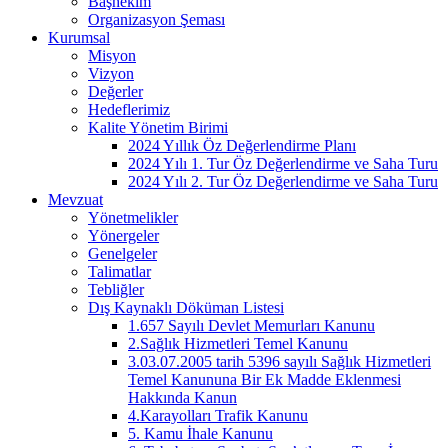
Başhekim
Organizasyon Şeması
Kurumsal
Misyon
Vizyon
Değerler
Hedeflerimiz
Kalite Yönetim Birimi
2024 Yıllık Öz Değerlendirme Planı
2024 Yılı 1. Tur Öz Değerlendirme ve Saha Turu
2024 Yılı 2. Tur Öz Değerlendirme ve Saha Turu
Mevzuat
Yönetmelikler
Yönergeler
Genelgeler
Talimatlar
Tebliğler
Dış Kaynaklı Döküman Listesi
1.657 Sayılı Devlet Memurları Kanunu
2.Sağlık Hizmetleri Temel Kanunu
3.03.07.2005 tarih 5396 sayılı Sağlık Hizmetleri
Temel Kanununa Bir Ek Madde Eklenmesi
Hakkında Kanun
4.Karayolları Trafik Kanunu
5. Kamu İhale Kanunu