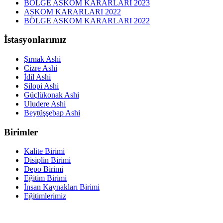
BÖLGE ASKOM KARARLARI 2023
ASKOM KARARLARI 2022
BÖLGE ASKOM KARARLARI 2022
İstasyonlarımız
Şırnak Ashi
Cizre Ashi
İdil Ashi
Silopi Ashi
Güçlükonak Ashi
Uludere Ashi
Beytüşşebap Ashi
Birimler
Kalite Birimi
Disiplin Birimi
Depo Birimi
Eğitim Birimi
İnsan Kaynakları Birimi
Eğitimlerimiz