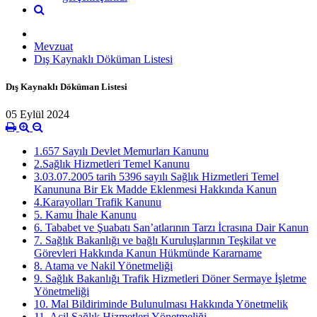
Mevzuat
Dış Kaynaklı Döküman Listesi
Dış Kaynaklı Döküman Listesi
05 Eylül 2024
1.657 Sayılı Devlet Memurları Kanunu
2.Sağlık Hizmetleri Temel Kanunu
3.03.07.2005 tarih 5396 sayılı Sağlık Hizmetleri Temel
Kanununa Bir Ek Madde Eklenmesi Hakkında Kanun
4.Karayolları Trafik Kanunu
5. Kamu İhale Kanunu
6. Tababet ve Şuabatı San’atlarının Tarzı İcrasına Dair Kanun
7. Sağlık Bakanlığı ve bağlı Kuruluşlarının Teşkilat ve
Görevleri Hakkında Kanun Hükmünde Kararname
8. Atama ve Nakil Yönetmeliği
9. Sağlık Bakanlığı Trafik Hizmetleri Döner Sermaye İşletme
Yönetmeliği
10. Mal Bildiriminde Bulunulması Hakkında Yönetmelik
11. Acil Sağlık Hizmetleri Yönetmeliği