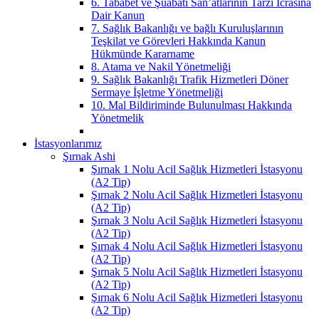
6. Tababet ve Şuabatı San’atlarının Tarzı İcrasına
Dair Kanun
7. Sağlık Bakanlığı ve bağlı Kuruluşlarının
Teşkilat ve Görevleri Hakkında Kanun
Hükmünde Kararname
8. Atama ve Nakil Yönetmeliği
9. Sağlık Bakanlığı Trafik Hizmetleri Döner
Sermaye İşletme Yönetmeliği
10. Mal Bildiriminde Bulunulması Hakkında
Yönetmelik
İstasyonlarımız
Şırnak Ashi
Şırnak 1 Nolu Acil Sağlık Hizmetleri İstasyonu
(A2 Tip)
Şırnak 2 Nolu Acil Sağlık Hizmetleri İstasyonu
(A2 Tip)
Şırnak 3 Nolu Acil Sağlık Hizmetleri İstasyonu
(A2 Tip)
Şırnak 4 Nolu Acil Sağlık Hizmetleri İstasyonu
(A2 Tip)
Şırnak 5 Nolu Acil Sağlık Hizmetleri İstasyonu
(A2 Tip)
Şırnak 6 Nolu Acil Sağlık Hizmetleri İstasyonu
(A2 Tip)