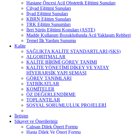
Hastane Öncesi Acil Obstetrik Eğitimi Sunuları
Çilyad Eğitimi Sunuları
İlyad Eğitimi Sunuları
KBRN Eğitim Sunuları
TRK Eğitim Sunumları
İleri Sürüş Eğitimi Konuları (ASTE)
Madde Kullanım Bozukluğunda Acil Yaklaşım Rehberi
Temel İlk Yardım Sunumu
Kalite
SAĞLIKTA KALİTE STANDARTLARI (SKS)
ALGORİTMALAR
KALİTE BİRİMİ GÖREV TANIMI
KALİTE YÖNETİMİ DİKEY VE YATAY
HİYERARŞİK YAPI ŞEMASI
GÖREV TANIMLARI
TATBİKATLAR
KOMİTELER
ÖZ DEĞERLENDİRME
TOPLANTILAR
SOSYAL SORUMLULUK PROJELERİ
İletişim
Şikayet ve Önerileriniz
Çalışan Dilek Öneri Formu
Hasta Dilek Ve Öneri Formu