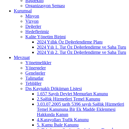
Başhekim
Organizasyon Şeması
Kurumsal
Misyon
Vizyon
Değerler
Hedeflerimiz
Kalite Yönetim Birimi
2024 Yıllık Öz Değerlendirme Planı
2024 Yılı 1. Tur Öz Değerlendirme ve Saha Turu
2024 Yılı 2. Tur Öz Değerlendirme ve Saha Turu
Mevzuat
Yönetmelikler
Yönergeler
Genelgeler
Talimatlar
Tebliğler
Dış Kaynaklı Döküman Listesi
1.657 Sayılı Devlet Memurları Kanunu
2.Sağlık Hizmetleri Temel Kanunu
3.03.07.2005 tarih 5396 sayılı Sağlık Hizmetleri
Temel Kanununa Bir Ek Madde Eklenmesi
Hakkında Kanun
4.Karayolları Trafik Kanunu
5. Kamu İhale Kanunu