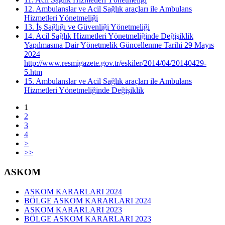
12. Ambulanslar ve Acil Sağlık araçları ile Ambulans
Hizmetleri Yönetmeliği
13. İş Sağlığı ve Güvenliği Yönetmeliği
14. Acil Sağlık Hizmetleri Yönetmeliğinde Değişiklik
Yapılmasına Dair Yönetmelik Güncellenme Tarihi 29 Mayıs
2024
http://www.resmigazete.gov.tr/eskiler/2014/04/20140429-
5.htm
15. Ambulanslar ve Acil Sağlık araçları ile Ambulans
Hizmetleri Yönetmeliğinde Değişiklik
1
2
3
4
>
>>
ASKOM
ASKOM KARARLARI 2024
BÖLGE ASKOM KARARLARI 2024
ASKOM KARARLARI 2023
BÖLGE ASKOM KARARLARI 2023